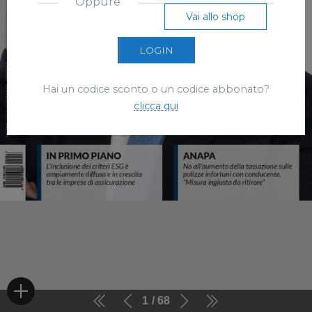
Oppure
Vai allo shop
LOGIN
Hai un codice sconto o un codice abbonato?
clicca qui
1
68