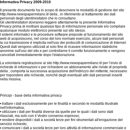
Informativa Privacy 2009-2010
Il presente documento ha lo scopo di descrivere le modalità di gestione del sito
http://www.newspapermilano.it/ della , in riferimento al trattamento dei dati
personali degli utenti/visitatori che lo consultano.
Gli utenti/visitatori dovranno leggere attentamente la presente Informativa
Privacy prima di inoltrare qualsiasi tipo di informazione personale e/o compilare
qualunque modulo elettronico presente sul sito stesso.
I sistemi informatici e le procedure software preposte al funzionamento del sito
web di acquisiscono, nel corso del loro normale esercizio, alcuni dati personali
la cui trasmissione è implicita nell'uso dei protocolli di comunicazione di Internet.
Questi dati vengono utilizzati al solo fine di ricavare informazioni statistiche
anonime sull'uso del sito e per controllarne il corretto funzionamento e vengono
cancellati immediatamente dopo l'elaborazione.
La volontaria registrazione al sito http://www.newspapermilano.it/ per l’invio di
richieste di informazioni o per richiedere un abbonamento alle riviste di proprietà
della , comporta la successiva acquisizione dell'indirizzo del mittente, necessario
per rispondere alle richieste, nonché degli eventuali altri dati personali inseriti
nella missiva.
Principi - base della informativa privacy
• trattare i dati esclusivamente per le finalità e secondo le modalità illustrate
nell'informativa;
• utilizzare i dati per finalità diverse da quelle per le quali i dati sono stati
rilasciati, ma solo con il Vostro consenso espresso;
• rendere disponibili i dati a società terze per fini strumentali all'erogazione del
servizio richiesto;
• comunicare i dati a società terze per loro attività di informazione commerciale e