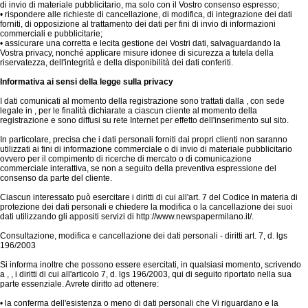
di invio di materiale pubblicitario, ma solo con il Vostro consenso espresso;
• rispondere alle richieste di cancellazione, di modifica, di integrazione dei dati
forniti, di opposizione al trattamento dei dati per fini di invio di informazioni
commerciali e pubblicitarie;
• assicurare una corretta e lecita gestione dei Vostri dati, salvaguardando la
Vostra privacy, nonché applicare misure idonee di sicurezza a tutela della
riservatezza, dell'integrità e della disponibilità dei dati conferiti.
Informativa ai sensi della legge sulla privacy
I dati comunicati al momento della registrazione sono trattati dalla , con sede
legale in , per le finalità dichiarate a ciascun cliente al momento della
registrazione e sono diffusi su rete Internet per effetto dell'inserimento sul sito.
In particolare, precisa che i dati personali forniti dai propri clienti non saranno
utilizzati ai fini di informazione commerciale o di invio di materiale pubblicitario
ovvero per il compimento di ricerche di mercato o di comunicazione
commerciale interattiva, se non a seguito della preventiva espressione del
consenso da parte del cliente.
Ciascun interessato può esercitare i diritti di cui all'art. 7 del Codice in materia di
protezione dei dati personali e chiedere la modifica o la cancellazione dei suoi
dati utilizzando gli appositi servizi di http://www.newspapermilano.it/.
Consultazione, modifica e cancellazione dei dati personali - diritti art. 7, d. lgs
196/2003
Si informa inoltre che possono essere esercitati, in qualsiasi momento, scrivendo
a , , i diritti di cui all'articolo 7, d. lgs 196/2003, qui di seguito riportato nella sua
parte essenziale. Avrete diritto ad ottenere:
• la conferma dell'esistenza o meno di dati personali che Vi riguardano e la